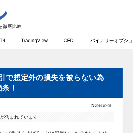
を徹底比較
T4
TradingView
CFD
バイナリーオプショ
引で想定外の損失を被らない為
箇条！
2019.09.05
が含まれています