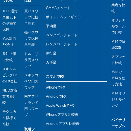
で比較
比較
業者を比
GMMAチャート
1000通貨
買いスワ
較
ポイント＆フィギュア
単位以下
ップ比較
オリジナ
の少額で
早見表
平均足
ルツール
比較
売りスワ
で比較
ペンタゴンチャート
Mac対応
ップ比較
MT4で日
レンジバーチャート
FX会社
早見表
経225
練行足
発注上限
トルコリ
スプレッ
で比較
ラ円スワ
カギ足
ド比較
ップ
スキャル
Macで
ピングOK
メキシコ
スマホでFX
MT4を使
のFX会社
ペソ円ス
う方法
iPhoneでFX
ワップ
NDD対応
MT4オリ
AndroidでFX
業者を比
南アフリ
ジナルイ
較
カランド
Apple WatchでFX
ンジ
円スワッ
テクニカ
iPhoneアプリ比較表
プ
ル指標で
バイナリ
Androidアプリ比較表
比較
ーオプシ
取引ツー