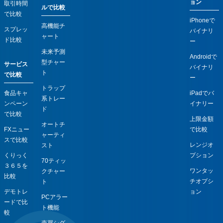
ョン
取引時間
ルで比較
で比較
iPhoneで
高機能チ
スプレッ
バイナリ
ャート
ド比較
ー
未来予測
Androidで
型チャー
サービス
バイナリ
ト
で比較
ー
トラップ
食品キャ
iPadでバ
系トレー
ンペーン
イナリー
ド
で比較
上限金額
オートチ
FXニュー
で比較
ャーティ
スで比較
レンジオ
スト
くりっく
プション
70ティッ
３６５を
ワンタッ
クチャー
比較
チオプシ
ト
デモトレ
ョン
PCアラー
ードで比
ト機能
較
売買シグ