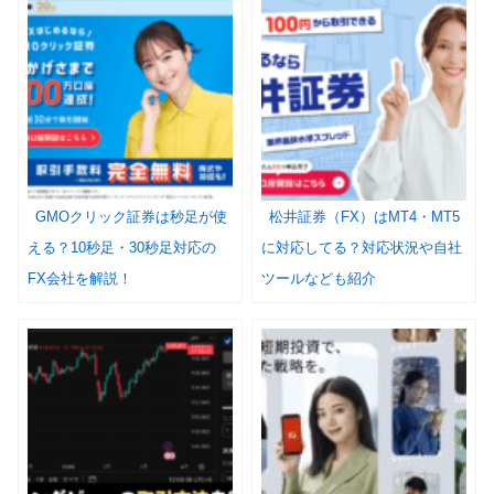
GMOクリック証券は秒足が使
松井証券（FX）はMT4・MT5
える？10秒足・30秒足対応の
に対応してる？対応状況や自社
FX会社を解説！
ツールなども紹介