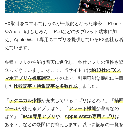
FX取引をスマホで行うのが一般的となった昨今、iPhone
やAndroidはもちろん、iPadなどのタブレット端末に加
え、Apple Watch専用のアプリを提供しているFX会社も増
えています。
各種アプリの性能は着実に進化し、各社アプリの個性も際
立ってきています。そこで、当サイトでは
約30社のFXス
マホアプリを徹底調査。
その上で、利用可能な機能に注目
した
比較記事・特集記事を多数作成
しました。
「
テクニカル指標
が充実しているアプリはどれ？」「
描画
ツール
が使えるアプリは？」「
アラート機能
が豊富なの
は？」「
iPad専用アプリ
や、
Apple Watch専用アプリ
は
ある？」などの疑問にお答えします。以下に記事の一覧を