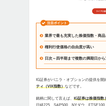
注目ポイント
業界で最も充実した株価指数・商品
権利行使価格の自由度が高い
日次～四半期まで複数の満期日から
IG証券がバニラ・オプションの提供を開
ティ（VIX指数）
などです。
銘柄に関して言えば、
IG証券は株価指
日経225、S&P500、NYダウ、FTSE