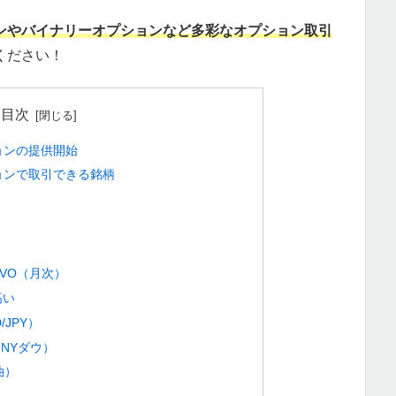
ョンやバイナリーオプションなど多彩なオプション取引
ください！
目次
ョンの提供開始
ョンで取引できる銘柄
）
）VO（月次）
高い
/JPY）
、NYダウ）
油）