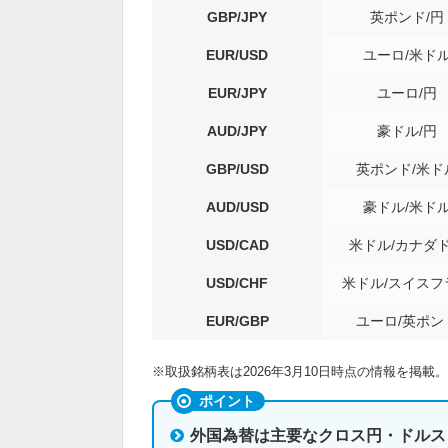
GBP/JPY
英ポンド/円
EUR/USD
ユーロ/米ド
EUR/JPY
ユーロ/円
AUD/JPY
豪ドル/円
GBP/USD
英ポンド/米ド
AUD/USD
豪ドル/米ド
USD/CAD
米ドル/カナダ
USD/CHF
米ドル/スイスフ
EUR/GBP
ユーロ/英ポン
※取扱銘柄表は2026年3月10日時点の情報を掲載
ポイント
外国為替は主要なクロス円・ドルス