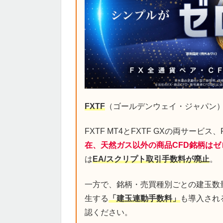
FXTF
（ゴールデンウェイ・ジャパン
FXTF MT4とFXTF GXの両サービ
在、天然ガス以外の商品CFD銘柄は
は
EA/スクリプト取引手数料が廃止
。
一方で、銘柄・売買種別ごとの建玉数
生する
「建玉連動手数料」
も導入され
認ください。