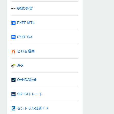
GMO外貨
FXTF MT4
FXTF GX
ヒロセ通商
JFX
OANDA証券
SBI FXトレード
セントラル短資ＦＸ