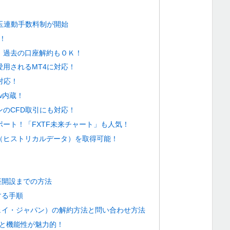
建玉連動手数料制が開始
！
！過去の口座解約もＯＫ！
用されるMT4に対応！
対応！
iew内蔵！
のCFD取引にも対応！
ート！「FXTF未来チャート」も人気！
（ヒストリカルデータ）を取得可能！
！
口座開設までの方法
する手順
ンウェイ・ジャパン）の解約方法と問い合わせ方法
スと機能性が魅力的！