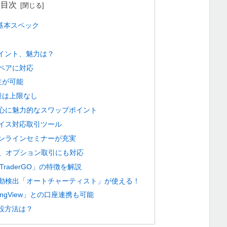
目次
 基本スペック
イント、魅力は？
貨ペアに対応
注が可能
量は上限なし
心に魅力的なスワップポイント
イス対応取引ツール
ンラインセミナーが充実
D、オプション取引にも対応
raderGO」の特徴を解説
動検出「オートチャーティスト」が使える！
ingView」との口座連携も可能
設方法は？