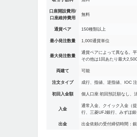
口座開設費用/
無料
口座維持費用
通貨ペア
150種類以上
最小発注数量
1,000通貨単位
通貨ペアによって異なる。平
最大発注数量
その他は1回あたり最大2,5
両建て
可能
注文タイプ
成行、指値、逆指値、IOC
初回入金額
個人口座:初回預託額なし、法
通常入金、クイック入金（提
入金
行、三菱UFJ銀行、みずほ銀
出金
出金依頼の受付締切時間：銀