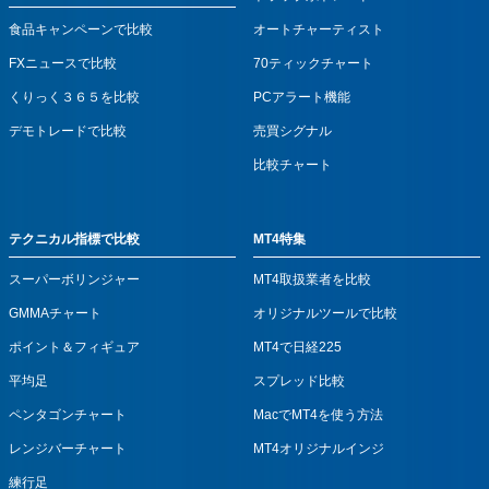
食品キャンペーンで比較
オートチャーティスト
FXニュースで比較
70ティックチャート
くりっく３６５を比較
PCアラート機能
デモトレードで比較
売買シグナル
比較チャート
テクニカル指標で比較
MT4特集
スーパーボリンジャー
MT4取扱業者を比較
GMMAチャート
オリジナルツールで比較
ポイント＆フィギュア
MT4で日経225
平均足
スプレッド比較
ペンタゴンチャート
MacでMT4を使う方法
レンジバーチャート
MT4オリジナルインジ
練行足