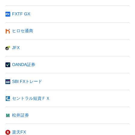
FXTF GX
ヒロセ通商
JFX
OANDA証券
SBI FXトレード
セントラル短資ＦＸ
松井証券
楽天FX