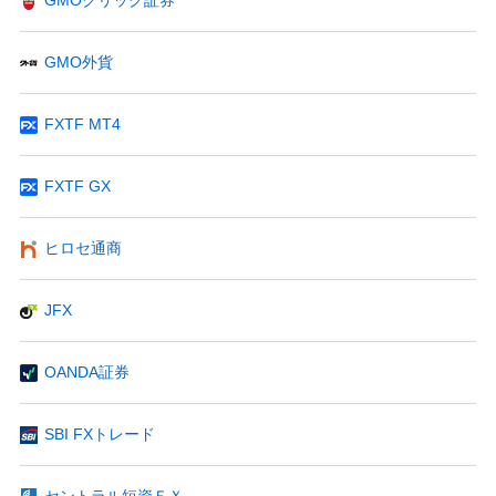
GMO外貨
FXTF MT4
FXTF GX
ヒロセ通商
JFX
OANDA証券
SBI FXトレード
セントラル短資ＦＸ