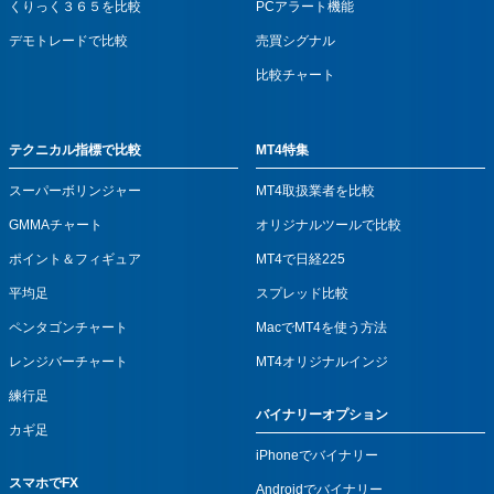
くりっく３６５を比較
PCアラート機能
デモトレードで比較
売買シグナル
比較チャート
テクニカル指標で比較
MT4特集
スーパーボリンジャー
MT4取扱業者を比較
GMMAチャート
オリジナルツールで比較
ポイント＆フィギュア
MT4で日経225
平均足
スプレッド比較
ペンタゴンチャート
MacでMT4を使う方法
レンジバーチャート
MT4オリジナルインジ
練行足
バイナリーオプション
カギ足
iPhoneでバイナリー
スマホでFX
Androidでバイナリー