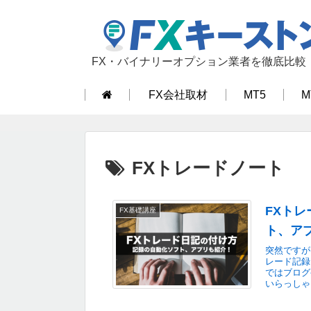
FX・バイナリーオプション業者を徹底比較
FX会社取材
MT5
M
FXトレードノート
FXトレ
FX基礎講座
ト、ア
突然ですが
レード記録
ではブログ
いらっしゃ