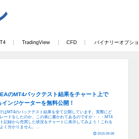
T4
TradingView
CFD
バイナリーオプショ
ory EAのMT4バックテスト結果をチャート上で
るインジケーターを無料公開！
y EAではMT4のバックテスト結果を全て公開しています。実際にど
レードをしたのか、この表に書かれてあるのですが・・・MT4
ト記録から売買した状況をチャートに表示してみよう！これを
よく分かりません。...
2015.09.08