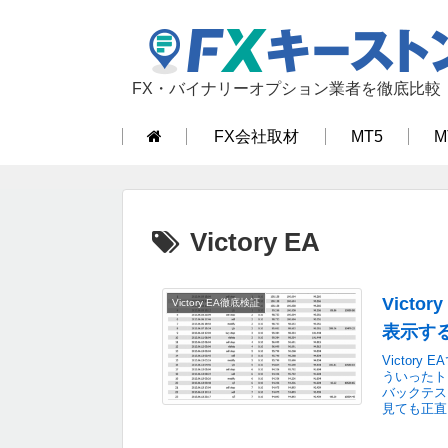
FX・バイナリーオプション業者を徹底比較
FX会社取材
MT5
M
Victory EA
Vict
Victory EA徹底検証
表示す
Victor
ういったト
バックテス
見ても正直