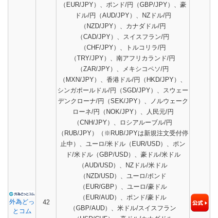
（EUR/JPY）、ポンド/円（GBP/JPY）、豪
ドル/円（AUD/JPY）、NZドル/円
（NZD/JPY）、カナダドル/円
（CAD/JPY）、スイスフラン/円
（CHF/JPY）、トルコリラ/円
（TRY/JPY）、南アフリカランド/円
（ZAR/JPY）、メキシコペソ/円
（MXN/JPY）、香港ドル/円（HKD/JPY）、
シンガポールドル/円（SGD/JPY）、スウェー
デンクローナ/円（SEK/JPY）、ノルウェーク
ローネ/円（NOK/JPY）、人民元/円
（CNH/JPY）、ロシアルーブル/円
（RUB/JPY）（※RUB/JPYは新規注文受付停
止中）、ユーロ/米ドル（EUR/USD）、ポン
ド/米ドル（GBP/USD）、豪ドル/米ドル
（AUD/USD）、NZドル/米ドル
（NZD/USD）、ユーロ/ポンド
（EUR/GBP）、ユーロ/豪ドル
（EUR/AUD）、ポンド/豪ドル
外為どっ
42
（GBP/AUD）、米ドル/スイスフラン
とコム