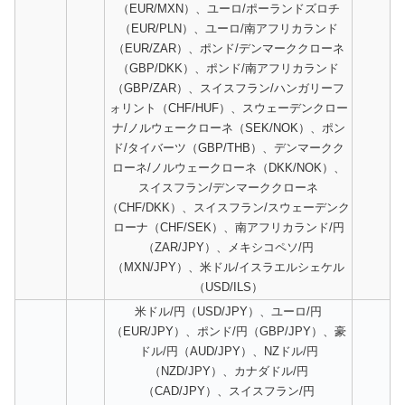
（EUR/MXN）、ユーロ/ポーランドズロチ
（EUR/PLN）、ユーロ/南アフリカランド
（EUR/ZAR）、ポンド/デンマーククローネ
（GBP/DKK）、ポンド/南アフリカランド
（GBP/ZAR）、スイスフラン/ハンガリーフ
ォリント（CHF/HUF）、スウェーデンクロー
ナ/ノルウェークローネ（SEK/NOK）、ポン
ド/タイバーツ（GBP/THB）、デンマークク
ローネ/ノルウェークローネ（DKK/NOK）、
スイスフラン/デンマーククローネ
（CHF/DKK）、スイスフラン/スウェーデンク
ローナ（CHF/SEK）、南アフリカランド/円
（ZAR/JPY）、メキシコペソ/円
（MXN/JPY）、米ドル/イスラエルシェケル
（USD/ILS）
米ドル/円（USD/JPY）、ユーロ/円
（EUR/JPY）、ポンド/円（GBP/JPY）、豪
ドル/円（AUD/JPY）、NZドル/円
（NZD/JPY）、カナダドル/円
（CAD/JPY）、スイスフラン/円