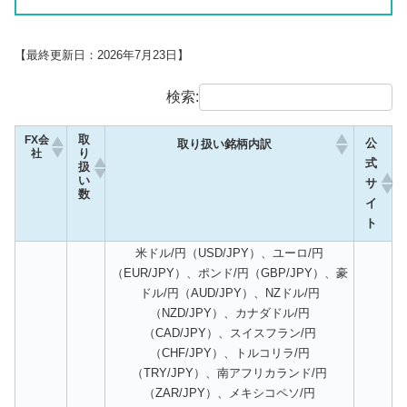
【最終更新日：2026年7月23日】
検索:
FX会
取
公
取り扱い銘柄内訳
社
り
式
扱
い
サ
数
イ
ト
米ドル/円（USD/JPY）、ユーロ/円
（EUR/JPY）、ポンド/円（GBP/JPY）、豪
ドル/円（AUD/JPY）、NZドル/円
（NZD/JPY）、カナダドル/円
（CAD/JPY）、スイスフラン/円
（CHF/JPY）、トルコリラ/円
（TRY/JPY）、南アフリカランド/円
（ZAR/JPY）、メキシコペソ/円