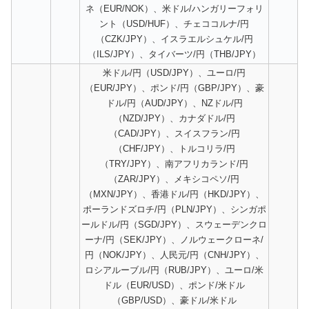
ネ（EUR/NOK）、米ドル/ハンガリーフォリ
ント（USD/HUF）、チェココルナ/円
（CZK/JPY）、イスラエルシュケル/円
（ILS/JPY）、タイバーツ/円（THB/JPY）
米ドル/円（USD/JPY）、ユーロ/円
（EUR/JPY）、ポンド/円（GBP/JPY）、豪
ドル/円（AUD/JPY）、NZドル/円
（NZD/JPY）、カナダドル/円
（CAD/JPY）、スイスフラン/円
（CHF/JPY）、トルコリラ/円
（TRY/JPY）、南アフリカランド/円
（ZAR/JPY）、メキシコペソ/円
（MXN/JPY）、香港ドル/円（HKD/JPY）、
ポーランドズロチ/円（PLN/JPY）、シンガポ
ールドル/円（SGD/JPY）、スウェーデンクロ
ーナ/円（SEK/JPY）、ノルウェークローネ/
円（NOK/JPY）、人民元/円（CNH/JPY）、
ロシアルーブル/円（RUB/JPY）、ユーロ/米
ドル（EUR/USD）、ポンド/米ドル
（GBP/USD）、豪ドル/米ドル