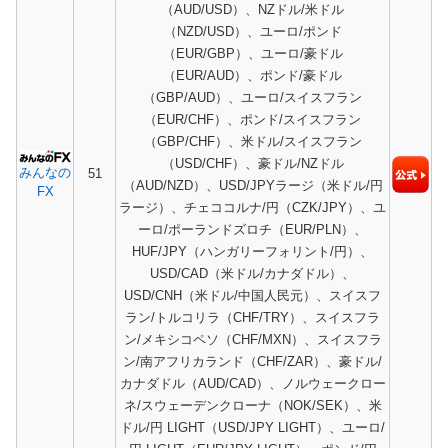
（AUD/USD）、NZドル/米ドル
（NZD/USD）、ユーロ/ポンド
（EUR/GBP）、ユーロ/豪ドル
（EUR/AUD）、ポンド/豪ドル
（GBP/AUD）、ユーロ/スイスフラン
（EUR/CHF）、ポンド/スイスフラン
（GBP/CHF）、米ドル/スイスフラン
（USD/CHF）、豪ドル/NZドル
みんなの
51
（AUD/NZD）、USD/JPYラージ（米ドル/円
FX
ラージ）、チェココルナ/円（CZK/JPY）、ユ
ーロ/ポーランドズロチ（EUR/PLN）、
HUF/JPY（ハンガリーフォリント/円）、
USD/CAD（米ドル/カナダドル）、
USD/CNH（米ドル/中国人民元）、スイスフ
ラン/トルコリラ（CHF/TRY）、スイスフラ
ン/メキシコペソ（CHF/MXN）、スイスフラ
ン/南アフリカランド（CHF/ZAR）、豪ドル/
カナダドル（AUD/CAD）、ノルウェークロー
ネ/スウェーデンクローナ（NOK/SEK）、米
ドル/円 LIGHT（USD/JPY LIGHT）、ユーロ/