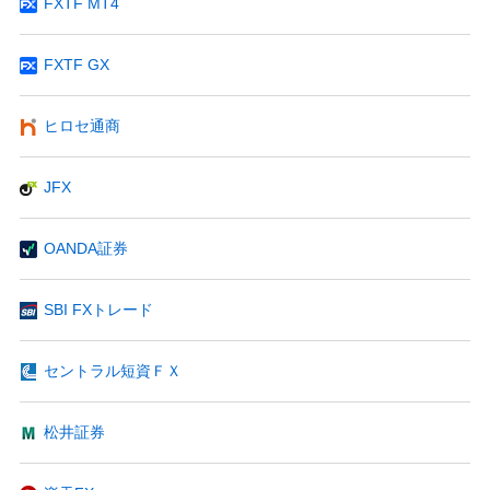
FXTF MT4
FXTF GX
ヒロセ通商
JFX
OANDA証券
SBI FXトレード
セントラル短資ＦＸ
松井証券