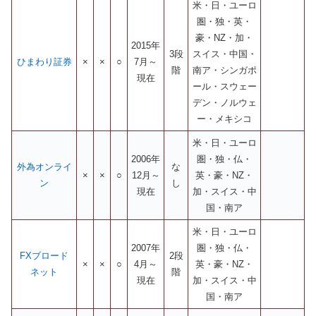
米・日・ユーロ
圏・独・英・
豪・NZ・加・
2015年
3段
スイス・中国・
ひまわり証券
×
×
○
7月～
階
南ア・シンガポ
現在
ール・スウェー
デン・ノルウェ
ー・メキシコ
米・日・ユーロ
2006年
圏・独・仏・
外為オンライ
な
×
×
○
12月～
英・豪・NZ・
ン
し
現在
加・スイス・中
国・南ア
米・日・ユーロ
2007年
圏・独・仏・
FXブロード
2段
×
×
○
4月～
英・豪・NZ・
ネット
階
現在
加・スイス・中
国・南ア