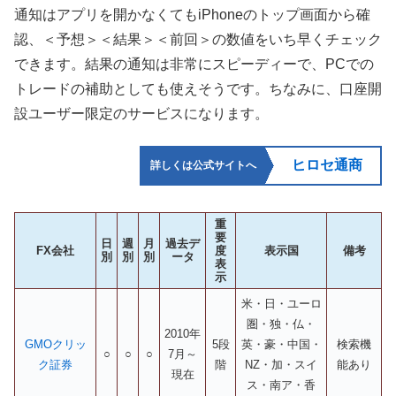
通知はアプリを開かなくてもiPhoneのトップ画面から確
認、＜予想＞＜結果＞＜前回＞の数値をいち早くチェック
できます。結果の通知は非常にスピーディーで、PCでの
トレードの補助としても使えそうです。ちなみに、口座開
設ユーザー限定のサービスになります。
ヒロセ通商
詳しくは公式サイトへ
重
要
日
週
月
過去デ
FX会社
度
表示国
備考
別
別
別
ータ
表
示
米・日・ユーロ
圏・独・仏・
2010年
GMOクリッ
5段
英・豪・中国・
検索機
○
○
○
7月～
ク証券
階
NZ・加・スイ
能あり
現在
ス・南ア・香