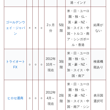
港・インド
米・日・ユーロ
圏・独・仏・
ゴールデンウ
英・豪・NZ・
2ヶ月
5段
結果が
ェイ・ジャパ
×
×
○
加・スイス・中
分
階
ない
ン
国・トルコ・南
ア・シンガポー
ル・香港
米・日・ユーロ
2012年
圏・独・仏・
トライオート
3段
検索機
○
○
○
10月～
英・豪・NZ・
FX
階
能あり
現在
加・スイス・中
国・南ア
米・日・ユーロ
圏・独・仏・
2012年
2段
英・豪・NZ・
表示国
ヒロセ通商
○
○
○
4月～
階
加・スイス・中
選択可
現在
国・南ア・シン