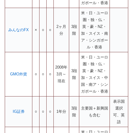
ガポール・香港
米・日・ユーロ
圏・独・仏・
2ヶ月
3段
英・豪・NZ・
みんなのFX
×
○
○
分
階
加・スイス・南
ア・シンガポー
ル・香港
米・日・ユーロ
圏・独・仏・
2008年
3段
英・豪・NZ・
GMO外貨
○
○
○
3月～
階
加・スイス・中
現在
国・南ア・シン
ガポール・香港
表示国
3段
主要国＋新興国
選択
IG証券
○
○
○
1年分
階
も含む
可、英
語
米・日・ユーロ