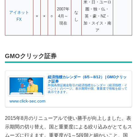
米・日・ユーロ
2007年
圏・独・仏・
アイネット
な
×
×
○
4月～
英・豪・NZ・
FX
し
現在
加・スイス・南
ア
GMOクリック証券
経済指標カレンダー（8/5～8/12） | GMOクリッ
ク証券
外国為替証拠金取引の経済指標カレンダー（経済指標・イ
ベント）のページ。表示期間や国、重要度で情報を絞って
表示できます。
www.click-sec.com
2015年8月のリニューアルで使い勝手が向上しました。表
示期間の切り替え、国と重要度による絞り込みがとてもス
ムーズに行えます。重要度が1～5段階と細かいこと、国