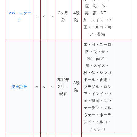
圏・独・仏・
マネースクエ
2ヶ月
4段
英・豪・NZ・
○
○
○
ア
分
階
加・スイス・中
国・トルコ・南
ア・香港
米・日・ユーロ
圏・英・豪・
NZ・南ア・
加・スイス・
独・仏・シンガ
2014年
ポール・香港・
3段
楽天証券
×
○
×
2月～
ブラジル・ロシ
階
現在
ア・インド・中
国・韓国・スウ
ェーデン・ノル
ウェー・ポーラ
ンド・トルコ・
メキシコ