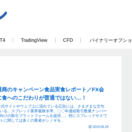
T4
TradingView
CFD
バイナリーオプショ
通商のキャンペーン食品実食レポート／FX会
に食へのこだわりが普通ではない…！
公式サイトやウェブ上に流れている広告には、さまざまな文句
いる。スプレッド業界最狭水準、〇〇年連続取引数量ナンバー
向けの取引プラットフォームを提供…。特にスプレッドやスワ
トに関しては多くの業者がシノギを...
2019.06.28