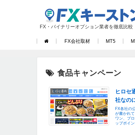
FX・バイナリーオプション業者を徹底比較
FX会社取材
MT5
M
食品キャンペーン
ヒロセ
ヒロセ通商
社なの
FX各社の
が書かれて
ワン、プロ
ップポイン