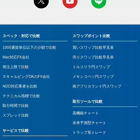
スペック・対応で比較
スワップポイント比較
1000通貨単位以下の少額で比較
買いスワップ比較早見表
Mac対応FX会社
売りスワップ比較早見表
発注上限で比較
トルコリラ円スワップ
スキャルピングOKのFX会社
メキシコペソ円スワップ
NDD対応業者を比較
南アフリカランド円スワップ
テクニカル指標で比較
取引ツールで比較
取引時間で比較
高機能チャート
スプレッド比較
未来予測型チャート
サービスで比較
トラップ系トレード