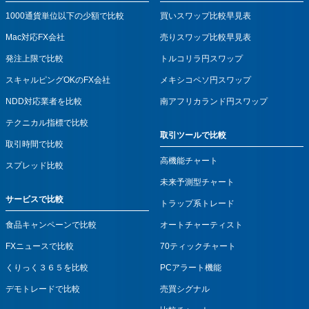
1000通貨単位以下の少額で比較
買いスワップ比較早見表
Mac対応FX会社
売りスワップ比較早見表
発注上限で比較
トルコリラ円スワップ
スキャルピングOKのFX会社
メキシコペソ円スワップ
NDD対応業者を比較
南アフリカランド円スワップ
テクニカル指標で比較
取引ツールで比較
取引時間で比較
高機能チャート
スプレッド比較
未来予測型チャート
サービスで比較
トラップ系トレード
食品キャンペーンで比較
オートチャーティスト
FXニュースで比較
70ティックチャート
くりっく３６５を比較
PCアラート機能
デモトレードで比較
売買シグナル