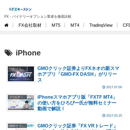
FX・バイナリーオプション業者を徹底比較
FX会社取材
MT5
MT4
TradingView
CF
iPhone
GMOクリック証券よりFXネオの新スマ
GMOクリック証券
ホアプリ「GMO-FX DASH」がリリー
ス
2017.07.06
iPhoneスマホアプリ版「FXTF MT4」
ゴールデンウェイ・ジャパン
の使い方をひろぴー氏が無料セミナー
動画で解説！
2017.03.15
GMOクリック証券「FX VRトレード」
GMOクリック証券