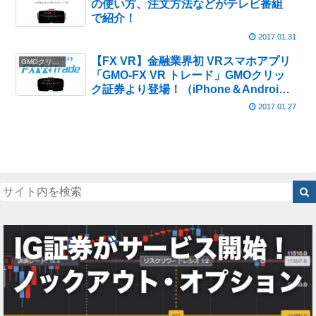
の使い方、注文方法などがテレビ番組
で紹介！
2017.01.31
【FX VR】金融業界初 VRスマホアプリ
GMOクリック証券
「GMO-FX VR トレード」GMOクリッ
ク証券より登場！（iPhone＆Android
対応）
2017.01.27