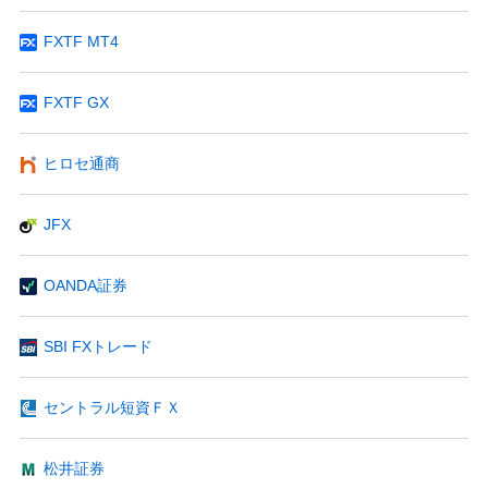
FXTF MT4
FXTF GX
ヒロセ通商
JFX
OANDA証券
SBI FXトレード
セントラル短資ＦＸ
松井証券