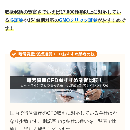
取扱銘柄の豊富さでいえば17,000種類以上に対応してい
る
IG証券
や
154銘柄対応の
GMOクリック証券
がおすすめで
す！
暗号資産(仮想通貨)CFDおすすめ業者比較
国内で暗号資産のCFD取引に対応している会社はか
なり少数です。別記事では各社の違いを一覧表で比
較し、詳しく解説しています。