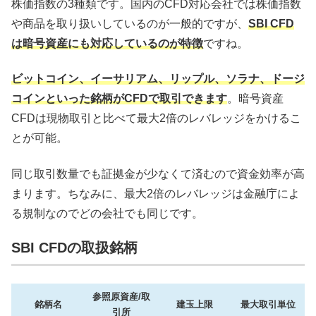
株価指数の3種類です。国内のCFD対応会社では株価指数
や商品を取り扱いしているのが一般的ですが、
SBI CFD
は暗号資産にも対応しているのが特徴
ですね。
ビットコイン、イーサリアム、リップル、ソラナ、ドージ
コインといった銘柄がCFDで取引できます
。暗号資産
CFDは現物取引と比べて最大2倍のレバレッジをかけるこ
とが可能。
同じ取引数量でも証拠金が少なくて済むので資金効率が高
まります。ちなみに、最大2倍のレバレッジは金融庁によ
る規制なのでどの会社でも同じです。
SBI CFDの取扱銘柄
参照原資産/取
銘柄名
建玉上限
最大取引単位
引所