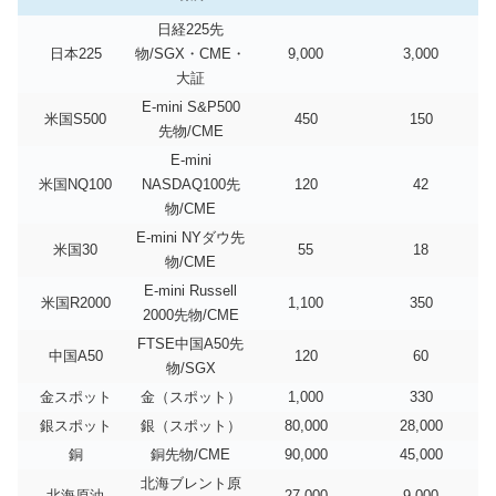
日経225先
日本225
物/SGX・CME・
9,000
3,000
大証
E-mini S&P500
米国S500
450
150
先物/CME
E-mini
米国NQ100
NASDAQ100先
120
42
物/CME
E-mini NYダウ先
米国30
55
18
物/CME
E-mini Russell
米国R2000
1,100
350
2000先物/CME
FTSE中国A50先
中国A50
120
60
物/SGX
金スポット
金（スポット）
1,000
330
銀スポット
銀（スポット）
80,000
28,000
銅
銅先物/CME
90,000
45,000
北海ブレント原