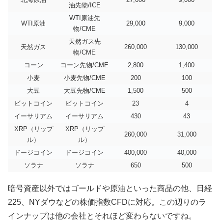
北海原油
27,000
9,000
油先物/ICE
WTI原油先
WTI原油
29,000
9,000
物/CME
天然ガス先
天然ガス
260,000
130,000
物/CME
コーン
コーン先物/CME
2,800
1,400
小麦
小麦先物/CME
200
100
大豆
大豆先物/CME
1,500
500
ビットコイン
ビットコイン
23
4
イーサリアム
イーサリアム
430
43
XRP（リップ
XRP（リップ
260,000
31,000
ル）
ル）
ドージコイン
ドージコイン
400,000
40,000
ソラナ
ソラナ
650
500
暗号資産以外ではゴールドや原油といった商品の他、日経
225、NYダウなどの株価指数CFDに対応。この辺りのラ
インナップは他の会社とそれほど変わらないですね。