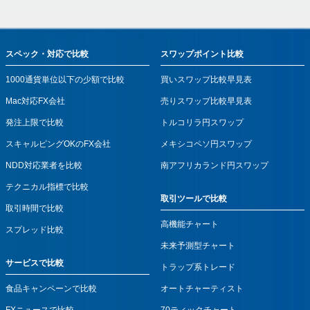
スペック・対応で比較
スワップポイント比較
1000通貨単位以下の少額で比較
買いスワップ比較早見表
Mac対応FX会社
売りスワップ比較早見表
発注上限で比較
トルコリラ円スワップ
スキャルピングOKのFX会社
メキシコペソ円スワップ
NDD対応業者を比較
南アフリカランド円スワップ
テクニカル指標で比較
取引ツールで比較
取引時間で比較
高機能チャート
スプレッド比較
未来予測型チャート
サービスで比較
トラップ系トレード
食品キャンペーンで比較
オートチャーティスト
FXニュースで比較
70ティックチャート