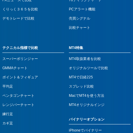
くりっく３６５を比較
PCアラート機能
デモトレードで比較
売買シグナル
比較チャート
テクニカル指標で比較
MT4特集
スーパーボリンジャー
MT4取扱業者を比較
GMMAチャート
オリジナルツールで比較
ポイント＆フィギュア
MT4で日経225
平均足
スプレッド比較
ペンタゴンチャート
MacでMT4を使う方法
レンジバーチャート
MT4オリジナルインジ
練行足
バイナリーオプション
カギ足
iPhoneでバイナリー