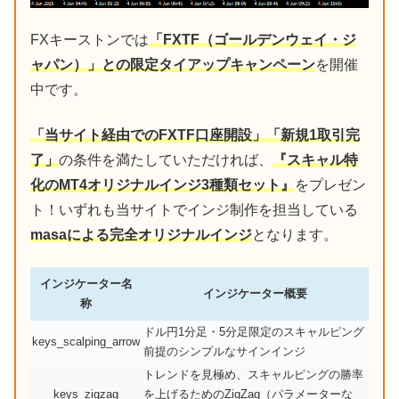
FXキーストンでは
「FXTF（ゴールデンウェイ・ジ
ャパン）」との限定タイアップキャンペーン
を開催
中です。
「当サイト経由でのFXTF口座開設」「新規1取引完
了」
の条件を満たしていただければ、
『スキャル特
化のMT4オリジナルインジ3種類セット』
をプレゼン
ト！いずれも当サイトでインジ制作を担当している
masaによる完全オリジナルインジ
となります。
インジケーター名
インジケーター概要
称
ドル円1分足・5分足限定のスキャルピング
keys_scalping_arrow
前提のシンプルなサインインジ
トレンドを見極め、スキャルピングの勝率
keys_zigzag
を上げるためのZigZag（パラメーターな