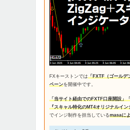
FXキーストンでは
「FXTF（ゴール
ペーン
を開催中です。
「当サイト経由でのFXTF口座開設」
『スキャル特化のMT4オリジナルイン
でインジ制作を担当している
masa