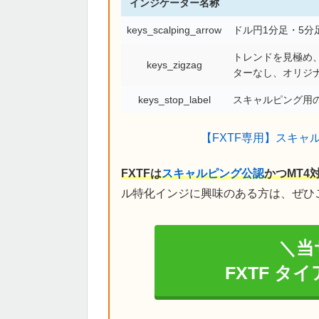
インジケーター名称
keys_scalping_arrow
ドル円1分足・5
トレンドを見極め、
keys_zigzag
ターなし、オリジ
keys_stop_label
スキャルピング用の
【FXTF専用】スキャ
FXTFは
スキャルピング公認
かつMT4
ル特化インジに興味のある方は、ぜひ
＼当
FXTF タ