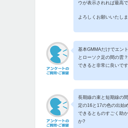
ウが表示されれば最高です(
よろしくお願いいたし
基本GMMAだけでエン
とローソク足の間の雲
できると非常に良いで
長期線の束と短期線の
定の16と17の色の出
できるとものすごく助
か?