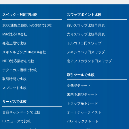
スペック・対応で比較
スワップポイント比較
1000通貨単位以下の少額で比較
買いスワップ比較早見表
Mac対応FX会社
売りスワップ比較早見表
発注上限で比較
トルコリラ円スワップ
スキャルピングOKのFX会社
メキシコペソ円スワップ
NDD対応業者を比較
南アフリカランド円スワップ
テクニカル指標で比較
取引ツールで比較
取引時間で比較
高機能チャート
スプレッド比較
未来予測型チャート
サービスで比較
トラップ系トレード
食品キャンペーンで比較
オートチャーティスト
FXニュースで比較
70ティックチャート