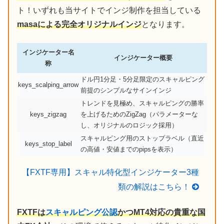
ト！いずれも当サイトでインジ制作を担当している
masaによる完全オリジナルインジ
となります。
インジケーター名
インジケーター概要
称
ドル円1分足・5分足限定のスキャルピング
keys_scalping_arrow
前提のシンプルなサインインジ
トレンドを見極め、スキャルピングの勝率
keys_zigzag
を上げるためのZigZag（パラメーターな
し、オリジナルのロジック採用）
スキャルピング用のストップラベル（直近
keys_stop_label
の高値・安値までのpipsを表示）
【FXTF専用】スキャル特化型インジケーター3種
類の解説はこちら！
FXTFは
スキャルピング公認
かつMT4対応の貴重な国