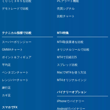
くりっく３６５を比較
PCアラート機能
デモトレードで比較
売買シグナル
比較チャート
テクニカル指標で比較
MT4特集
スーパーボリンジャー
MT4取扱業者を比較
GMMAチャート
オリジナルツールで比較
ポイント＆フィギュア
MT4で日経225
平均足
スプレッド比較
ペンタゴンチャート
MacでMT4を使う方法
レンジバーチャート
MT4オリジナルインジ
練行足
バイナリーオプション
カギ足
iPhoneでバイナリー
スマホでFX
Androidでバイナリー