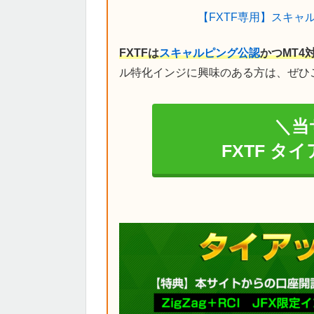
【FXTF専用】スキャ
FXTFは
スキャルピング公認
かつMT4
ル特化インジに興味のある方は、ぜひ
＼当
FXTF タ