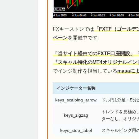
FXキーストンでは
「FXTF（ゴール
ペーン
を開催中です。
「当サイト経由でのFXTF口座開設」
『スキャル特化のMT4オリジナルイン
でインジ制作を担当している
masa
インジケーター名称
keys_scalping_arrow
ドル円1分足・5
トレンドを見極め、
keys_zigzag
ターなし、オリジ
keys_stop_label
スキャルピング用の