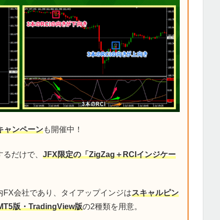
キャンペーン
も開催中！
するだけで、
JFX限定の「ZigZag＋RCIインジケー
内FX会社であり、タイアップインジは
スキャルピン
MT5版・TradingView版
の2種類を用意。