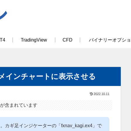
T4
TradingView
CFD
バイナリーオプショ
メインチャートに表示させる
2022.10.11
が含まれています
ギ足インジケーターの「fxnav_kagi.ex4」で