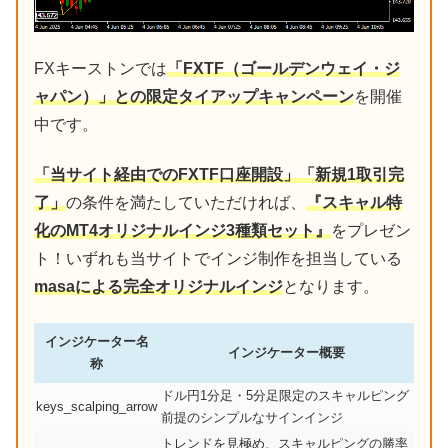
FXキーストンでは
「FXTF（ゴールデンウェイ・ジ
ャパン）」との限定タイアップキャンペーン
を開催
中です。
「当サイト経由でのFXTF口座開設」「新規1取引完
了」
の条件を満たしていただければ、
『スキャル特
化のMT4オリジナルインジ3種類セット』
をプレゼン
ト！いずれも当サイトでインジ制作を担当している
masaによる完全オリジナルインジ
となります。
インジケーター名
インジケーター概要
称
ドル円1分足・5分足限定のスキャルピング
keys_scalping_arrow
前提のシンプルなサインインジ
トレンドを見極め、スキャルピングの勝率