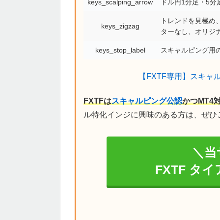
keys_scalping_arrow
ドル円1分足・5
トレンドを見極め、
keys_zigzag
ターなし、オリジ
keys_stop_label
スキャルピング用の
【FXTF専用】スキャ
FXTFは
スキャルピング公認
かつMT4
ル特化インジに興味のある方は、ぜひ
＼当
FXTF タ