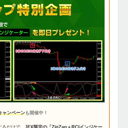
キャンペーン
も開催中！
するだけで、
JFX限定の「ZigZag＋RCIインジケー