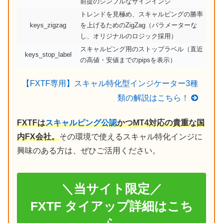
前提のシンプルなサインインジ
トレンドを見極め、スキャルピングの勝率
keys_zigzag
を上げるためのZigZag（パラメーターな
し、オリジナルのロジック採用）
スキャルピング用のストップラベル（直近
keys_stop_label
の高値・安値までのpipsを表示）
【FXTF専用】スキャル特化型インジケーター3種
類の解説はこちら！
FXTFは
スキャルピング公認
かつMT4対応の貴重な国
内FX会社。
その環境で使えるスキャル特化インジに
興味のある方は、ぜひご活用ください。
＼当サイト限定／
FXTF タイアップ詳細はこち