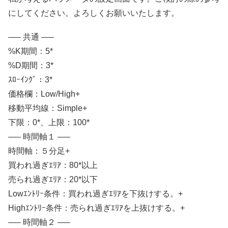
にしてください。よろしくお願いいたします。
—– 共通 —–
%K期間：5*
%D期間：3*
ｽﾛｰｲﾝｸﾞ：3*
価格欄：Low/High+
移動平均線：Simple+
下限：0*、上限：100*
—– 時間軸１ —–
時間軸：５分足+
買われ過ぎｴﾘｱ：80*以上
売られ過ぎｴﾘｱ：20*以下
Lowｴﾝﾄﾘｰ条件：買われ過ぎｴﾘｱを下抜けする。+
Highｴﾝﾄﾘｰ条件：売られ過ぎｴﾘｱを上抜けする。+
—– 時間軸２ —–