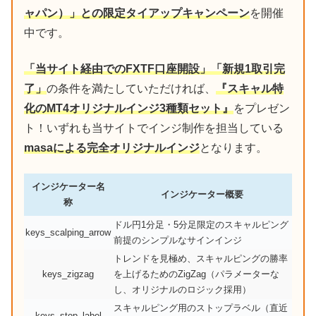
ャパン）」との限定タイアップキャンペーン
を開催
中です。
「当サイト経由でのFXTF口座開設」「新規1取引完
了」
の条件を満たしていただければ、
『スキャル特
化のMT4オリジナルインジ3種類セット』
をプレゼン
ト！いずれも当サイトでインジ制作を担当している
masaによる完全オリジナルインジ
となります。
インジケーター名
インジケーター概要
称
ドル円1分足・5分足限定のスキャルピング
keys_scalping_arrow
前提のシンプルなサインインジ
トレンドを見極め、スキャルピングの勝率
keys_zigzag
を上げるためのZigZag（パラメーターな
し、オリジナルのロジック採用）
スキャルピング用のストップラベル（直近
keys_stop_label