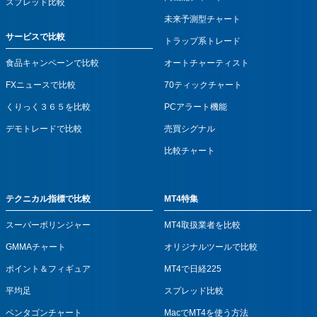
スプレッド比較
未来予測型チャート
サービスで比較
トラップ系トレード
食品キャンペーンで比較
オートチャーティスト
FXニュースで比較
70ティックチャート
くりっく３６５を比較
PCアラート機能
デモトレードで比較
売買シグナル
比較チャート
テクニカル指標で比較
MT4特集
スーパーボリンジャー
MT4取扱業者を比較
GMMAチャート
オリジナルツールで比較
ポイント＆フィギュア
MT4で日経225
平均足
スプレッド比較
ペンタゴンチャート
MacでMT4を使う方法