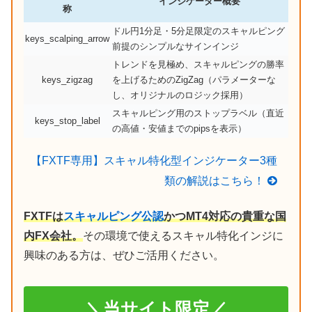
インジケーター概要
称
ドル円1分足・5分足限定のスキャルピング
keys_scalping_arrow
前提のシンプルなサインインジ
トレンドを見極め、スキャルピングの勝率
keys_zigzag
を上げるためのZigZag（パラメーターな
し、オリジナルのロジック採用）
スキャルピング用のストップラベル（直近
keys_stop_label
の高値・安値までのpipsを表示）
【FXTF専用】スキャル特化型インジケーター3種
類の解説はこちら！
FXTFは
スキャルピング公認
かつMT4対応の貴重な国
内FX会社。
その環境で使えるスキャル特化インジに
興味のある方は、ぜひご活用ください。
＼当サイト限定／