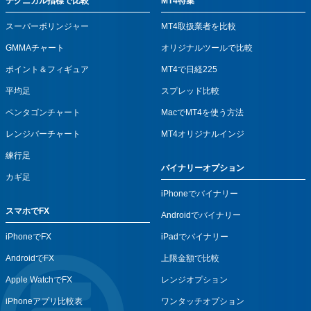
テクニカル指標で比較
MT4特集
スーパーボリンジャー
MT4取扱業者を比較
GMMAチャート
オリジナルツールで比較
ポイント＆フィギュア
MT4で日経225
平均足
スプレッド比較
ペンタゴンチャート
MacでMT4を使う方法
レンジバーチャート
MT4オリジナルインジ
練行足
バイナリーオプション
カギ足
iPhoneでバイナリー
スマホでFX
Androidでバイナリー
iPhoneでFX
iPadでバイナリー
AndroidでFX
上限金額で比較
Apple WatchでFX
レンジオプション
iPhoneアプリ比較表
ワンタッチオプション