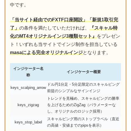
中です。
「当サイト経由でのFXTF口座開設」「新規1取引完
了」
の条件を満たしていただければ、
『スキャル特
化のMT4オリジナルインジ3種類セット』
をプレゼン
ト！いずれも当サイトでインジ制作を担当している
masaによる完全オリジナルインジ
となります。
インジケーター名
インジケーター概要
称
ドル円1分足・5分足限定のスキャルピング
keys_scalping_arrow
前提のシンプルなサインインジ
トレンドを見極め、スキャルピングの勝率
keys_zigzag
を上げるためのZigZag（パラメーターな
し、オリジナルのロジック採用）
スキャルピング用のストップラベル（直近
keys_stop_label
の高値・安値までのpipsを表示）