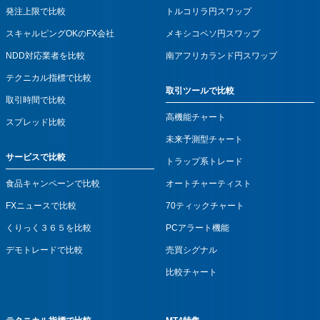
発注上限で比較
トルコリラ円スワップ
スキャルピングOKのFX会社
メキシコペソ円スワップ
NDD対応業者を比較
南アフリカランド円スワップ
テクニカル指標で比較
取引ツールで比較
取引時間で比較
高機能チャート
スプレッド比較
未来予測型チャート
サービスで比較
トラップ系トレード
食品キャンペーンで比較
オートチャーティスト
FXニュースで比較
70ティックチャート
くりっく３６５を比較
PCアラート機能
デモトレードで比較
売買シグナル
比較チャート