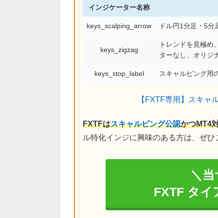
インジケーター名称
keys_scalping_arrow
ドル円1分足・5
トレンドを見極め、
keys_zigzag
ターなし、オリジ
keys_stop_label
スキャルピング用の
【FXTF専用】スキャ
FXTFは
スキャルピング公認
かつMT4
ル特化インジに興味のある方は、ぜひ
＼当
FXTF タ