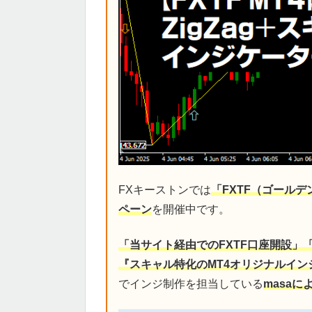
FXキーストンでは
「FXTF（ゴール
ペーン
を開催中です。
「当サイト経由でのFXTF口座開設」
『スキャル特化のMT4オリジナルイン
でインジ制作を担当している
masa