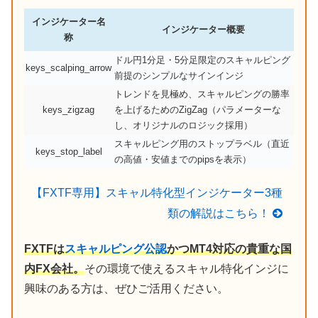
インジケーター名
インジケーター概要
称
ドル円1分足・5分足限定のスキャルピング
keys_scalping_arrow
前提のシンプルなサインインジ
トレンドを見極め、スキャルピングの勝率
keys_zigzag
を上げるためのZigZag（パラメーターな
し、オリジナルのロジック採用）
スキャルピング用のストップラベル（直近
keys_stop_label
の高値・安値までのpipsを表示）
【FXTF専用】スキャル特化型インジケーター3種
類の解説はこちら！
FXTFは
スキャルピング公認
かつMT4対応の貴重な国
内FX会社。
その環境で使えるスキャル特化インジに
興味のある方は、ぜひご活用ください。