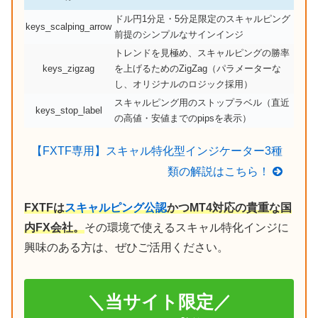
ドル円1分足・5分足限定のスキャルピング
keys_scalping_arrow
前提のシンプルなサインインジ
トレンドを見極め、スキャルピングの勝率
keys_zigzag
を上げるためのZigZag（パラメーターな
し、オリジナルのロジック採用）
スキャルピング用のストップラベル（直近
keys_stop_label
の高値・安値までのpipsを表示）
【FXTF専用】スキャル特化型インジケーター3種
類の解説はこちら！
FXTFは
スキャルピング公認
かつMT4対応の貴重な国
内FX会社。
その環境で使えるスキャル特化インジに
興味のある方は、ぜひご活用ください。
＼当サイト限定／