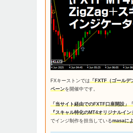
FXキーストンでは
「FXTF（ゴール
ペーン
を開催中です。
「当サイト経由でのFXTF口座開設」
『スキャル特化のMT4オリジナルイン
でインジ制作を担当している
masa