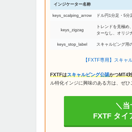
インジケーター名称
keys_scalping_arrow
ドル円1分足・5
トレンドを見極め、
keys_zigzag
ターなし、オリジ
keys_stop_label
スキャルピング用の
【FXTF専用】スキャ
FXTFは
スキャルピング公認
かつMT4
ル特化インジに興味のある方は、ぜひ
＼当
FXTF タ