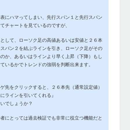
。
衡表にハマってしまい、先行スパン１と先行スパン
してチャートを見ているのですが、
つとして、ローソク足の高値あるいは安値と２６本
行スパン２を結ぶラインを引き、ローソク足がその
なのか、あるいはラインより早く上昇（下降）もし
しているかでトレンドの強弱を判断出来ます。
ヒゲ先をクリックすると、２６本先（通常設定値）
的にラインを引いてくれる』
ないでしょうか？
る者にとっては過去検証でも非常に役立つ機能だと