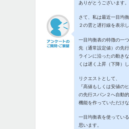
ありがとうございます
さて、私は最近一目均
２の雲と遅行線を表示
一目均衡表の特徴の一
先（通常設定値）の先
ラインに沿ったの動き
くは遅く上昇（下降）
リクエストとして、
『高値もしくは安値の
の先行スパン２へ自動
機能を作っていただけ
一目均衡表を使ってい
思います。