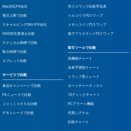
Mac対応FX会社
売りスワップ比較早見表
発注上限で比較
トルコリラ円スワップ
スキャルピングOKのFX会社
メキシコペソ円スワップ
NDD対応業者を比較
南アフリカランド円スワップ
テクニカル指標で比較
取引ツールで比較
取引時間で比較
高機能チャート
スプレッド比較
未来予測型チャート
サービスで比較
トラップ系トレード
食品キャンペーンで比較
オートチャーティスト
FXニュースで比較
70ティックチャート
くりっく３６５を比較
PCアラート機能
デモトレードで比較
売買シグナル
比較チャート