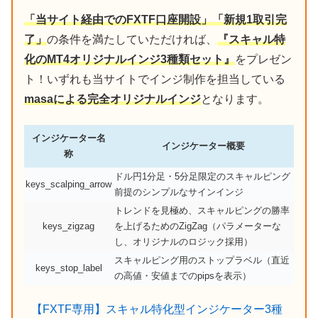
「当サイト経由でのFXTF口座開設」「新規1取引完
了」
の条件を満たしていただければ、
『スキャル特
化のMT4オリジナルインジ3種類セット』
をプレゼン
ト！いずれも当サイトでインジ制作を担当している
masaによる完全オリジナルインジ
となります。
インジケーター名
インジケーター概要
称
ドル円1分足・5分足限定のスキャルピング
keys_scalping_arrow
前提のシンプルなサインインジ
トレンドを見極め、スキャルピングの勝率
keys_zigzag
を上げるためのZigZag（パラメーターな
し、オリジナルのロジック採用）
スキャルピング用のストップラベル（直近
keys_stop_label
の高値・安値までのpipsを表示）
【FXTF専用】スキャル特化型インジケーター3種