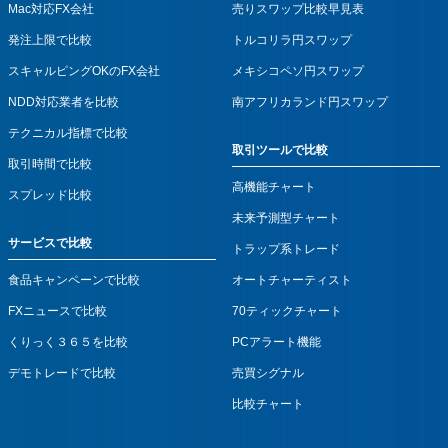
Mac対応FX会社
売りスワップ比較早見表
発注上限で比較
トルコリラ円スワップ
スキャルピングOKのFX会社
メキシコペソ円スワップ
NDD対応業者を比較
南アフリカランド円スワップ
テクニカル指標で比較
取引ツールで比較
取引時間で比較
高機能チャート
スプレッド比較
未来予測型チャート
サービスで比較
トラップ系トレード
食品キャンペーンで比較
オートチャーティスト
FXニュースで比較
70ティックチャート
くりっく３６５を比較
PCアラート機能
デモトレードで比較
売買シグナル
比較チャート