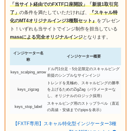
「当サイト経由でのFXTF口座開設」「新規1取引完
了」
の条件を満たしていただければ、
『スキャル特
化のMT4オリジナルインジ3種類セット』
をプレゼン
ト！いずれも当サイトでインジ制作を担当している
masaによる完全オリジナルインジ
となります。
インジケーター名
インジケーター概要
称
ドル円1分足・5分足限定のスキャルピング
keys_scalping_arrow
前提のシンプルなサインインジ
トレンドを見極め、スキャルピングの勝率
keys_zigzag
を上げるためのZigZag（パラメーターな
し、オリジナルのロジック採用）
スキャルピング用のストップラベル（直近
keys_stop_label
の高値・安値までのpipsを表示）
【FXTF専用】スキャル特化型インジケーター3種