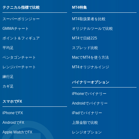
テクニカル指標で比較
MT4特集
スーパーボリンジャー
MT4取扱業者を比較
GMMAチャート
オリジナルツールで比較
ポイント＆フィギュア
MT4で日経225
平均足
スプレッド比較
ペンタゴンチャート
MacでMT4を使う方法
レンジバーチャート
MT4オリジナルインジ
練行足
バイナリーオプション
カギ足
iPhoneでバイナリー
スマホでFX
Androidでバイナリー
iPhoneでFX
iPadでバイナリー
AndroidでFX
上限金額で比較
Apple WatchでFX
レンジオプション