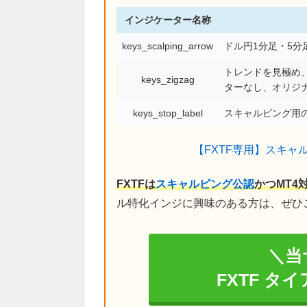
インジケーター名称
keys_scalping_arrow
ドル円1分足・5
トレンドを見極め、
keys_zigzag
ターなし、オリジ
keys_stop_label
スキャルピング用の
【FXTF専用】スキャ
FXTFは
スキャルピング公認
かつMT4
ル特化インジに興味のある方は、ぜひ
＼当
FXTF タ