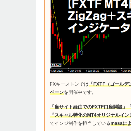
FXキーストンでは
「FXTF（ゴール
ペーン
を開催中です。
「当サイト経由でのFXTF口座開設」
『スキャル特化のMT4オリジナルイン
でインジ制作を担当している
masa