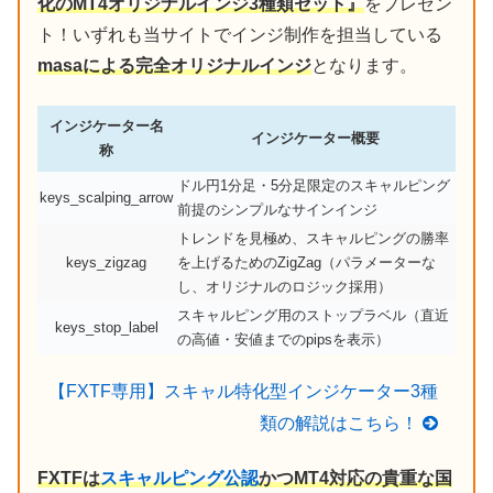
化のMT4オリジナルインジ3種類セット』
をプレゼン
ト！いずれも当サイトでインジ制作を担当している
masaによる完全オリジナルインジ
となります。
インジケーター名
インジケーター概要
称
ドル円1分足・5分足限定のスキャルピング
keys_scalping_arrow
前提のシンプルなサインインジ
トレンドを見極め、スキャルピングの勝率
keys_zigzag
を上げるためのZigZag（パラメーターな
し、オリジナルのロジック採用）
スキャルピング用のストップラベル（直近
keys_stop_label
の高値・安値までのpipsを表示）
【FXTF専用】スキャル特化型インジケーター3種
類の解説はこちら！
FXTFは
スキャルピング公認
かつMT4対応の貴重な国