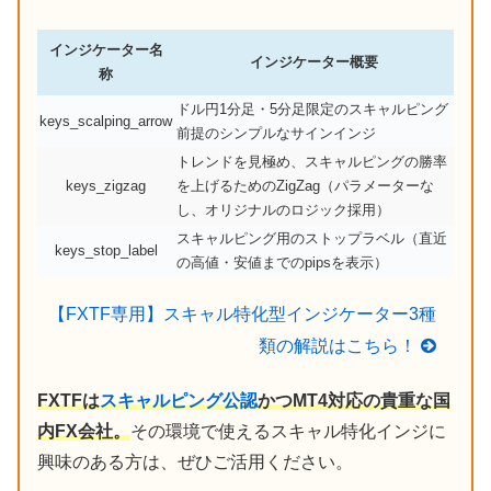
インジケーター名
インジケーター概要
称
ドル円1分足・5分足限定のスキャルピング
keys_scalping_arrow
前提のシンプルなサインインジ
トレンドを見極め、スキャルピングの勝率
keys_zigzag
を上げるためのZigZag（パラメーターな
し、オリジナルのロジック採用）
スキャルピング用のストップラベル（直近
keys_stop_label
の高値・安値までのpipsを表示）
【FXTF専用】スキャル特化型インジケーター3種
類の解説はこちら！
FXTFは
スキャルピング公認
かつMT4対応の貴重な国
内FX会社。
その環境で使えるスキャル特化インジに
興味のある方は、ぜひご活用ください。