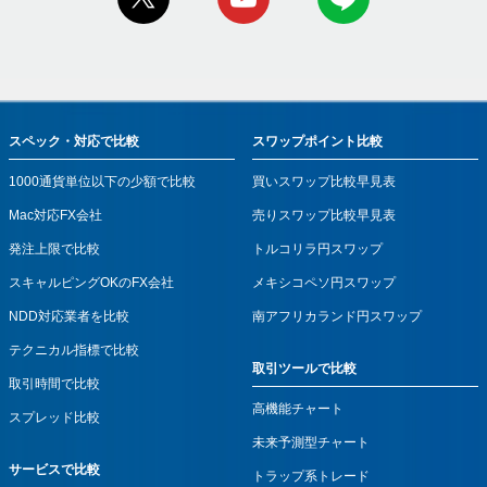
スペック・対応で比較
スワップポイント比較
1000通貨単位以下の少額で比較
買いスワップ比較早見表
Mac対応FX会社
売りスワップ比較早見表
発注上限で比較
トルコリラ円スワップ
スキャルピングOKのFX会社
メキシコペソ円スワップ
NDD対応業者を比較
南アフリカランド円スワップ
テクニカル指標で比較
取引ツールで比較
取引時間で比較
高機能チャート
スプレッド比較
未来予測型チャート
サービスで比較
トラップ系トレード