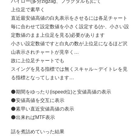
ハイロー(多分zigzag、フラクタルも)にて
上位足で素早く
直近最安値高値の白丸表示をさせるには各足チャート
毎に合わせて設定数値を小さく設定する(か、小さい設
定数値のまま上位足を見る)必要があります
小さい設定数値ですと白丸の数が上位足になるほど沢
山表示されチャートが見辛く…
故に上位足チャートでも
スイングを見る指標では無くスキャル～デイトレを見
る指標となってしまいます…
⚫期間をゆったり(ispeed位)と安値高値の表示
⚫安値高値を交互に表示
⚫素早い直近安値高値の表示
⚫出来ればMTF表示
話を煮詰めていった結果