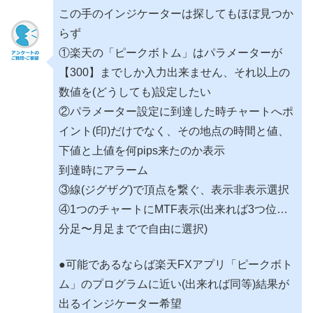
この手のインジケーターは探してもほぼ見つか
らず
①楽天の「ピークボトム」はパラメーターが
【300】までしか入力出来ません、それ以上の
数値を(どうしても)設定したい
②パラメーター設定に到達した時チャートへポ
イント(印)だけでなく、その地点の時間と値、
下値と上値を何pips来たのか表示
到達時にアラーム
③線(ジグザグ)で頂点を繋ぐ、表示非表示選択
④1つのチャートにMTF表示(出来れば3つ位…
分足〜月足までで自由に選択)
●可能であるならば楽天FXアプリ「ピークボト
ム」のプログラムに近い(出来れば同等)結果が
出るインジケーター希望