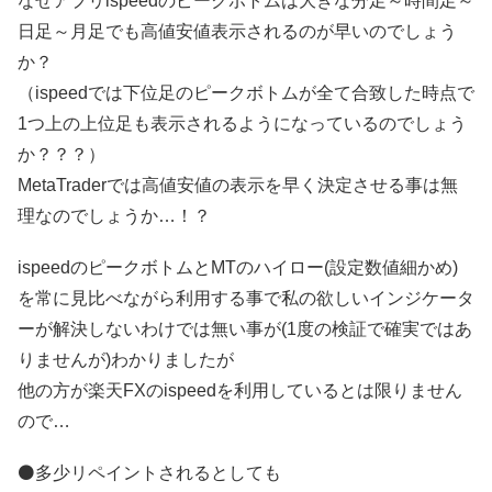
なぜアプリispeedのピークボトムは大きな分足～時間足～
日足～月足でも高値安値表示されるのが早いのでしょう
か？
（ispeedでは下位足のピークボトムが全て合致した時点で
1つ上の上位足も表示されるようになっているのでしょう
か？？？）
MetaTraderでは高値安値の表示を早く決定させる事は無
理なのでしょうか…！？
ispeedのピークボトムとMTのハイロー(設定数値細かめ)
を常に見比べながら利用する事で私の欲しいインジケータ
ーが解決しないわけでは無い事が(1度の検証で確実ではあ
りませんが)わかりましたが
他の方が楽天FXのispeedを利用しているとは限りません
ので…
⚫多少リペイントされるとしても