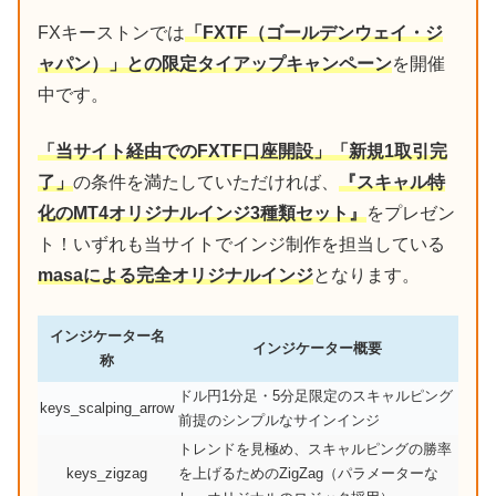
FXキーストンでは
「FXTF（ゴールデンウェイ・ジ
ャパン）」との限定タイアップキャンペーン
を開催
中です。
「当サイト経由でのFXTF口座開設」「新規1取引完
了」
の条件を満たしていただければ、
『スキャル特
化のMT4オリジナルインジ3種類セット』
をプレゼン
ト！いずれも当サイトでインジ制作を担当している
masaによる完全オリジナルインジ
となります。
インジケーター名
インジケーター概要
称
ドル円1分足・5分足限定のスキャルピング
keys_scalping_arrow
前提のシンプルなサインインジ
トレンドを見極め、スキャルピングの勝率
keys_zigzag
を上げるためのZigZag（パラメーターな