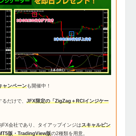
キャンペーン
も開催中！
するだけで、
JFX限定の「ZigZag＋RCIインジケー
内FX会社であり、タイアップインジは
スキャルピン
MT5版・TradingView版
の2種類を用意。