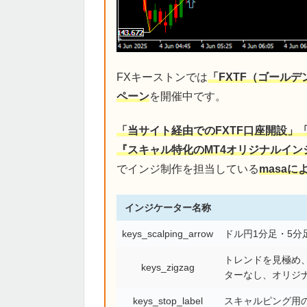
FXキーストンでは
「FXTF（ゴール
ペーン
を開催中です。
「当サイト経由でのFXTF口座開設」
『スキャル特化のMT4オリジナルイン
でインジ制作を担当している
masa
インジケーター名称
keys_scalping_arrow
ドル円1分足・5
トレンドを見極め、
keys_zigzag
ターなし、オリジ
keys_stop_label
スキャルピング用の