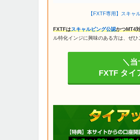
【FXTF専用】スキャ
FXTFは
スキャルピング公認
かつMT4
ル特化インジに興味のある方は、ぜひ
＼当
FXTF タ