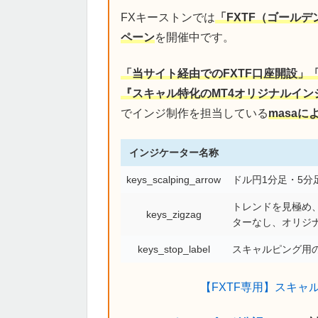
FXキーストンでは
「FXTF（ゴール
ペーン
を開催中です。
「当サイト経由でのFXTF口座開設」
『スキャル特化のMT4オリジナルイン
でインジ制作を担当している
masa
インジケーター名称
keys_scalping_arrow
ドル円1分足・5
トレンドを見極め、
keys_zigzag
ターなし、オリジ
keys_stop_label
スキャルピング用の
【FXTF専用】スキャ