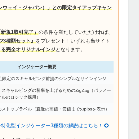
デンウェイ・ジャパン）」との限定タイアップキャン
「新規1取引完了」
の条件を満たしていただければ、
ジ3種類セット』
をプレゼント！いずれも当サイト
による完全オリジナルインジ
となります。
インジケーター概要
分足限定のスキャルピング前提のシンプルなサインインジ
スキャルピングの勝率を上げるためのZigZag（パラメー
ナルのロジック採用）
ストップラベル（直近の高値・安値までのpipsを表示）
ル特化型インジケーター3種類の解説はこちら！