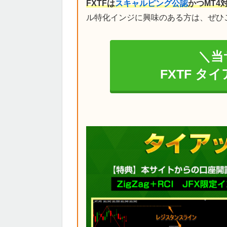
FXTFは
スキャルピング公認
かつMT4
ル特化インジに興味のある方は、ぜひ
＼当
FXTF タ