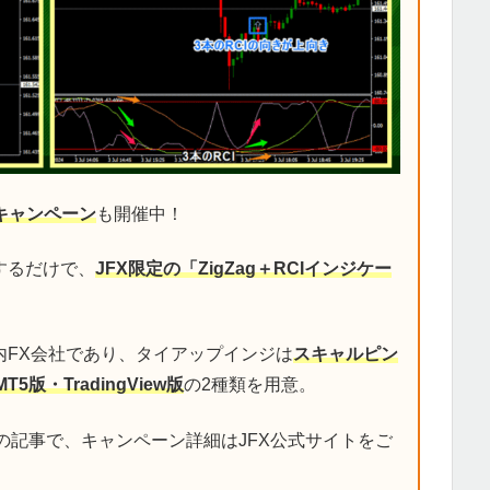
キャンペーン
も開催中！
するだけで、
JFX限定の「ZigZag＋RCIインジケー
内FX会社であり、タイアップインジは
スキャルピン
MT5版・TradingView版
の2種類を用意。
の記事で、キャンペーン詳細はJFX公式サイトをご