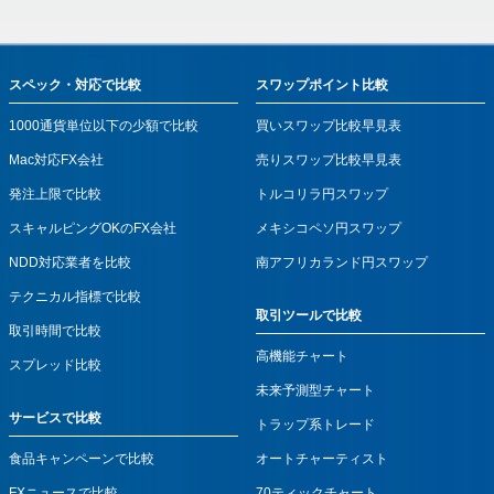
スペック・対応で比較
スワップポイント比較
1000通貨単位以下の少額で比較
買いスワップ比較早見表
Mac対応FX会社
売りスワップ比較早見表
発注上限で比較
トルコリラ円スワップ
スキャルピングOKのFX会社
メキシコペソ円スワップ
NDD対応業者を比較
南アフリカランド円スワップ
テクニカル指標で比較
取引ツールで比較
取引時間で比較
高機能チャート
スプレッド比較
未来予測型チャート
サービスで比較
トラップ系トレード
食品キャンペーンで比較
オートチャーティスト
FXニュースで比較
70ティックチャート