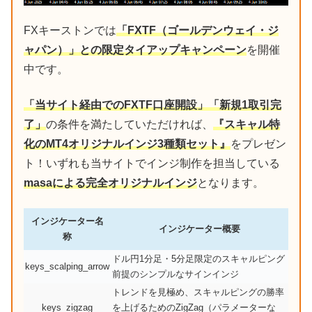
FXキーストンでは
「FXTF（ゴールデンウェイ・ジ
ャパン）」との限定タイアップキャンペーン
を開催
中です。
「当サイト経由でのFXTF口座開設」「新規1取引完
了」
の条件を満たしていただければ、
『スキャル特
化のMT4オリジナルインジ3種類セット』
をプレゼン
ト！いずれも当サイトでインジ制作を担当している
masaによる完全オリジナルインジ
となります。
インジケーター名
インジケーター概要
称
ドル円1分足・5分足限定のスキャルピング
keys_scalping_arrow
前提のシンプルなサインインジ
トレンドを見極め、スキャルピングの勝率
keys_zigzag
を上げるためのZigZag（パラメーターな