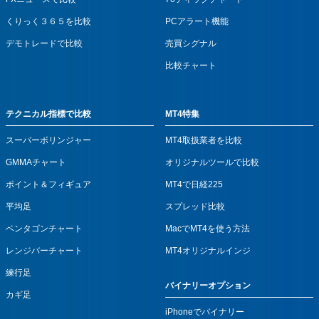
くりっく３６５を比較
PCアラート機能
デモトレードで比較
売買シグナル
比較チャート
テクニカル指標で比較
MT4特集
スーパーボリンジャー
MT4取扱業者を比較
GMMAチャート
オリジナルツールで比較
ポイント＆フィギュア
MT4で日経225
平均足
スプレッド比較
ペンタゴンチャート
MacでMT4を使う方法
レンジバーチャート
MT4オリジナルインジ
練行足
バイナリーオプション
カギ足
iPhoneでバイナリー