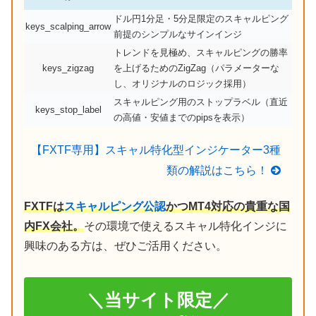
ドル円1分足・5分足限定のスキャルピング
keys_scalping_arrow
前提のシンプルなサインインジ
トレンドを見極め、スキャルピングの勝率
keys_zigzag
を上げるためのZigZag（パラメーターな
し、オリジナルのロジック採用）
スキャルピング用のストップラベル（直近
keys_stop_label
の高値・安値までのpipsを表示）
【FXTF専用】スキャル特化型インジケーター3種
類の解説はこちら！
FXTFは
スキャルピング公認
かつMT4対応の貴重な国
内FX会社。
その環境で使えるスキャル特化インジに
興味のある方は、ぜひご活用ください。
＼当サイト限定／