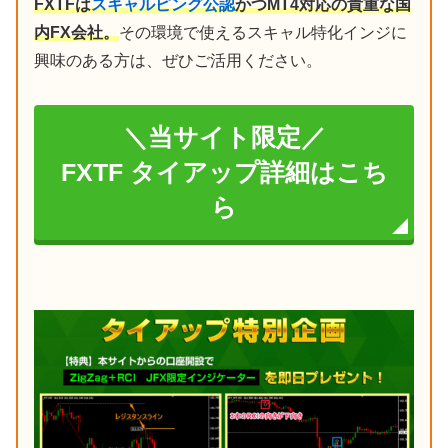
FXTFは
スキャルピング公認
かつMT4対応の貴重な国
内FX会社。
その環境で使えるスキャル特化インジに
興味のある方は、ぜひご活用ください。
＼当サイト限定／
FXTF タイアップ詳細はこち
ら