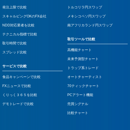
発注上限で比較
トルコリラ円スワップ
スキャルピングOKのFX会社
メキシコペソ円スワップ
NDD対応業者を比較
南アフリカランド円スワップ
テクニカル指標で比較
取引ツールで比較
取引時間で比較
高機能チャート
スプレッド比較
未来予測型チャート
サービスで比較
トラップ系トレード
食品キャンペーンで比較
オートチャーティスト
FXニュースで比較
70ティックチャート
くりっく３６５を比較
PCアラート機能
デモトレードで比較
売買シグナル
比較チャート