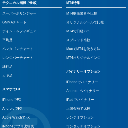
テクニカル指標で比較
MT4特集
スーパーボリンジャー
MT4取扱業者を比較
GMMAチャート
オリジナルツールで比較
ポイント＆フィギュア
MT4で日経225
平均足
スプレッド比較
ペンタゴンチャート
MacでMT4を使う方法
レンジバーチャート
MT4オリジナルインジ
練行足
バイナリーオプション
カギ足
iPhoneでバイナリー
スマホでFX
Androidでバイナリー
iPhoneでFX
iPadでバイナリー
AndroidでFX
上限金額で比較
Apple WatchでFX
レンジオプション
iPhoneアプリ比較表
ワンタッチオプション