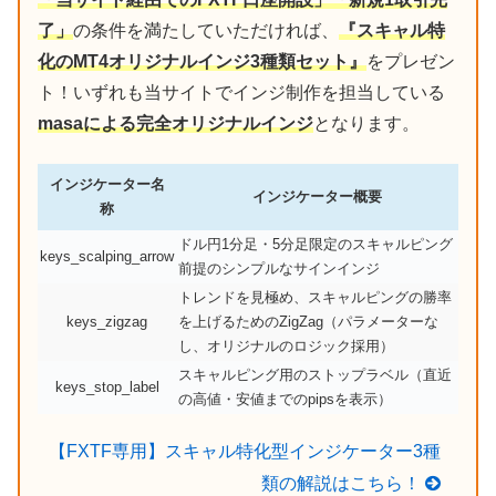
了」
の条件を満たしていただければ、
『スキャル特
化のMT4オリジナルインジ3種類セット』
をプレゼン
ト！いずれも当サイトでインジ制作を担当している
masaによる完全オリジナルインジ
となります。
インジケーター名
インジケーター概要
称
ドル円1分足・5分足限定のスキャルピング
keys_scalping_arrow
前提のシンプルなサインインジ
トレンドを見極め、スキャルピングの勝率
keys_zigzag
を上げるためのZigZag（パラメーターな
し、オリジナルのロジック採用）
スキャルピング用のストップラベル（直近
keys_stop_label
の高値・安値までのpipsを表示）
【FXTF専用】スキャル特化型インジケーター3種
類の解説はこちら！