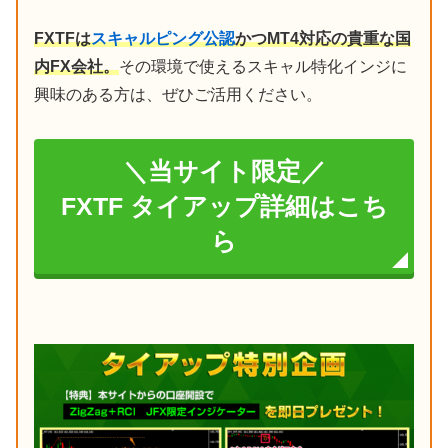
FXTFは
スキャルピング公認
かつMT4対応の貴重な国
内FX会社。
その環境で使えるスキャル特化インジに
興味のある方は、ぜひご活用ください。
＼当サイト限定／
FXTF タイアップ詳細はこち
ら