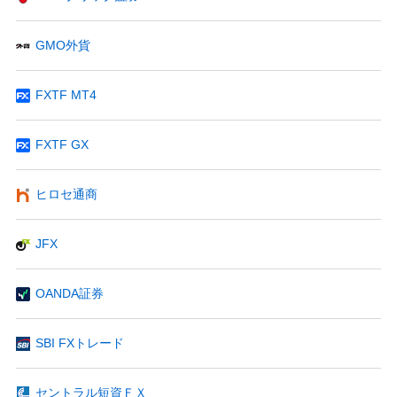
GMO外貨
FXTF MT4
FXTF GX
ヒロセ通商
JFX
OANDA証券
SBI FXトレード
セントラル短資ＦＸ