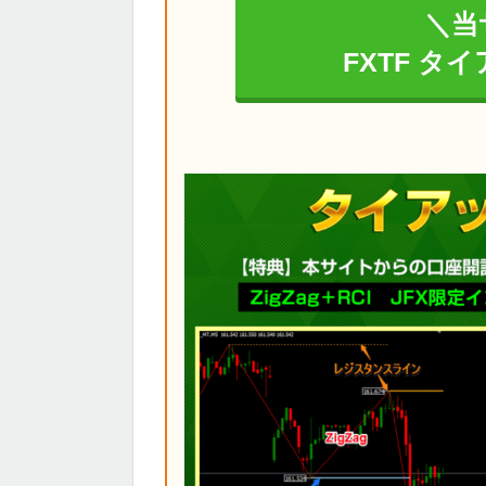
＼当
FXTF タ