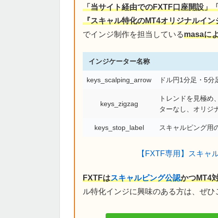
「当サイト経由でのFXTF口座開設」
『スキャル特化のMT4オリジナルイン
でインジ制作を担当している
masa
インジケーター名称
keys_scalping_arrow
ドル円1分足・5
トレンドを見極め、
keys_zigzag
ターなし、オリジ
keys_stop_label
スキャルピング用の
【FXTF専用】スキャ
FXTFは
スキャルピング公認
かつMT4
ル特化インジに興味のある方は、ぜひ