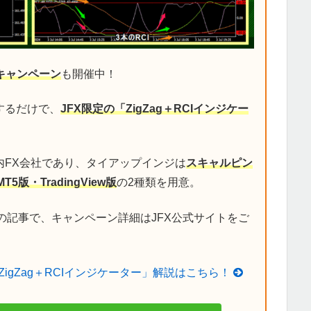
キャンペーン
も開催中！
するだけで、
JFX限定の「ZigZag＋RCIインジケー
内FX会社であり、タイアップインジは
スキャルピン
MT5版・TradingView版
の2種類を用意。
の記事で、キャンペーン詳細はJFX公式サイトをご
ZigZag＋RCIインジケーター」解説はこちら！