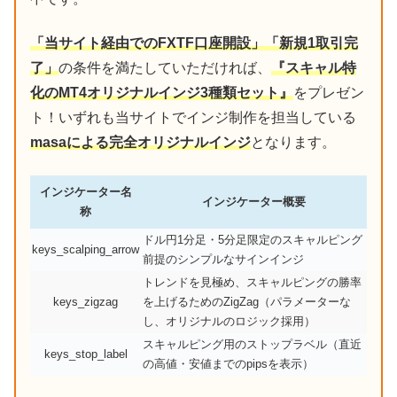
「当サイト経由でのFXTF口座開設」「新規1取引完
了」
の条件を満たしていただければ、
『スキャル特
化のMT4オリジナルインジ3種類セット』
をプレゼン
ト！いずれも当サイトでインジ制作を担当している
masaによる完全オリジナルインジ
となります。
インジケーター名
インジケーター概要
称
ドル円1分足・5分足限定のスキャルピング
keys_scalping_arrow
前提のシンプルなサインインジ
トレンドを見極め、スキャルピングの勝率
keys_zigzag
を上げるためのZigZag（パラメーターな
し、オリジナルのロジック採用）
スキャルピング用のストップラベル（直近
keys_stop_label
の高値・安値までのpipsを表示）