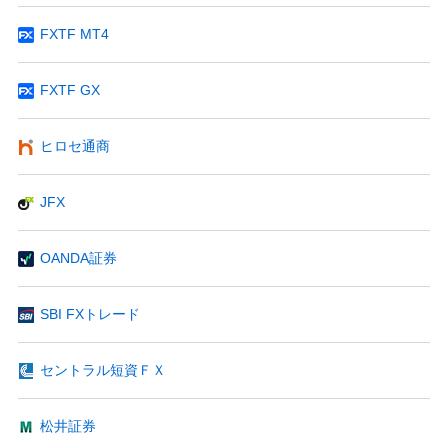
FXTF MT4
FXTF GX
ヒロセ通商
JFX
OANDA証券
SBI FXトレード
セントラル短資ＦＸ
松井証券