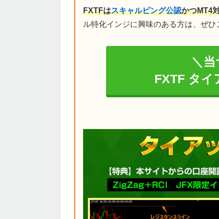
FXTFは
スキャルピング公認
かつMT4
ル特化インジに興味のある方は、ぜひ
＼当
FXTF タ