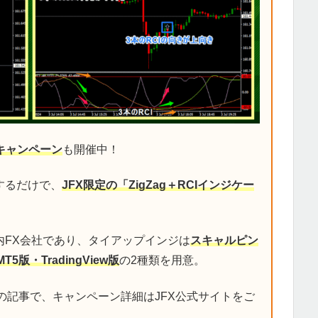
キャンペーン
も開催中！
するだけで、
JFX限定の「ZigZag＋RCIインジケー
内FX会社であり、タイアップインジは
スキャルピン
MT5版・TradingView版
の2種類を用意。
の記事で、キャンペーン詳細はJFX公式サイトをご