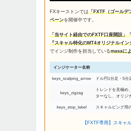
FXキーストンでは
「FXTF（ゴール
ペーン
を開催中です。
「当サイト経由でのFXTF口座開設」
『スキャル特化のMT4オリジナルイン
でインジ制作を担当している
masa
インジケーター名称
keys_scalping_arrow
ドル円1分足・5
トレンドを見極め、
keys_zigzag
ターなし、オリジ
keys_stop_label
スキャルピング用の
【FXTF専用】スキャ